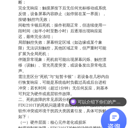
断：
完全无响应：触摸屏按下后无任何光标移动或系统
反馈，设备屏幕内容静止（如停留在某一界面），
按键/触控均无效；
间歇性卡顿后死机：操作初期正常，但连续使用一
段时间（如半小时至数小时）后逐渐出现响应延
迟，最终完全冻结；
局部触控失效：屏幕特定区域（如边缘或某个象
限）无法识别触控，其他区域正常，但严重时可能
扩展为全局死机；
伴随异常现象：死机前可能出现屏幕闪烁、触控漂
移（误触）、背光亮度突变，或设备发出异常电流
声。
需注意区分“死机”与“短暂卡顿”：若设备在几秒内自
行恢复响应，可能是系统临时负载过高或后台进程
冲突；若长时间（超过1分钟）无任何反应，则基本
可判定为硬件或底层软件故障。
二、死机故障的常见原因分析
可以介绍下你们的产品么？
FDU2101T的死机问题通常由硬件损坏、电路异常、
软件冲突或环境干扰四大类因素引发，具体可拆解
如下：
（一）硬件层面：核心元件老化或损坏