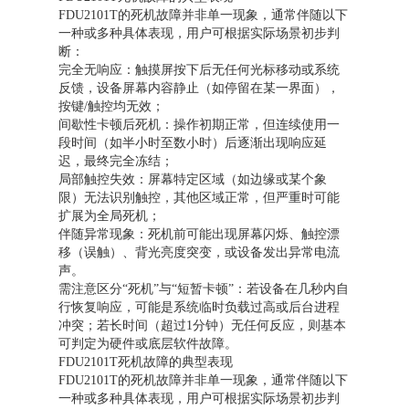
FDU2101T的死机故障并非单一现象，通常伴随以下
一种或多种具体表现，用户可根据实际场景初步判
断：
完全无响应：触摸屏按下后无任何光标移动或系统
反馈，设备屏幕内容静止（如停留在某一界面），
按键/触控均无效；
间歇性卡顿后死机：操作初期正常，但连续使用一
段时间（如半小时至数小时）后逐渐出现响应延
迟，最终完全冻结；
局部触控失效：屏幕特定区域（如边缘或某个象
限）无法识别触控，其他区域正常，但严重时可能
扩展为全局死机；
伴随异常现象：死机前可能出现屏幕闪烁、触控漂
移（误触）、背光亮度突变，或设备发出异常电流
声。
需注意区分“死机”与“短暂卡顿”：若设备在几秒内自
行恢复响应，可能是系统临时负载过高或后台进程
冲突；若长时间（超过1分钟）无任何反应，则基本
可判定为硬件或底层软件故障。
FDU2101T死机故障的典型表现
FDU2101T的死机故障并非单一现象，通常伴随以下
一种或多种具体表现，用户可根据实际场景初步判