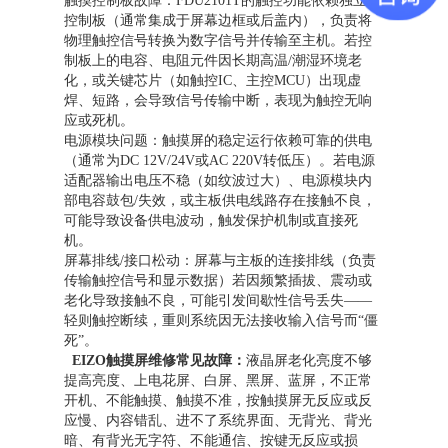
触摸控制板故障：FDU2101T的触控功能依赖独立的
控制板（通常集成于屏幕边框或后盖内），负责将
物理触控信号转换为数字信号并传输至主机。若控
制板上的电容、电阻元件因长期高温/潮湿环境老
化，或关键芯片（如触控IC、主控MCU）出现虚
焊、短路，会导致信号传输中断，表现为触控无响
应或死机。
电源模块问题：触摸屏的稳定运行依赖可靠的供电
（通常为DC 12V/24V或AC 220V转低压）。若电源
适配器输出电压不稳（如纹波过大）、电源模块内
部电容鼓包/失效，或主板供电线路存在接触不良，
可能导致设备供电波动，触发保护机制或直接死
机。
屏幕排线/接口松动：屏幕与主板的连接排线（负责
传输触控信号和显示数据）若因频繁插拔、震动或
老化导致接触不良，可能引发间歇性信号丢失——
轻则触控断续，重则系统因无法接收输入信号而“僵
死”。
EIZO触摸屏维修常见故障：
液晶屏老化亮度不够
提高亮度、上电花屏、白屏、黑屏、蓝屏，不正常
开机、不能触摸、触摸不准，按触摸屏无反应或反
应慢、内容错乱、进不了系统界面、无背光、背光
暗、有背光无字符、不能通信、按键无反应或损