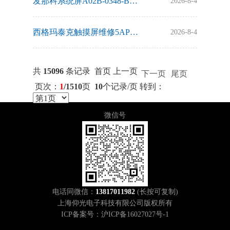
发那科系统屏A02B-0348-B502显示不清晰维修方法
2026-8-4
西格玛泰克触摸屏维修5AP5230.240C-C01白屏故障维修
2026-8-4
共
15096
条记录 首页 上一页
下一页
尾页
页次：
1
/1510
页
10
个记录/页 转到：
微信号
电话同微信：
13817011982
(长按可复制)
上海仰光电子科技有限公司版权所有
ICP备案号：沪ICP备16027027号-1