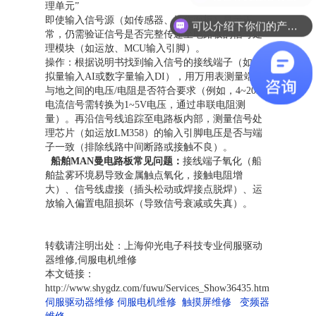
理单元”
即使输入信号源（如传感器、操作面板）显示正
可以介绍下你们的产品么？
常，仍需验证信号是否完整传递至电路板的信号处
理模块（如运放、MCU输入引脚）。
操作：根据说明书找到输入信号的接线端子（如模
拟量输入AI或数字量输入DI），用万用表测量端子
与地之间的电压/电阻是否符合要求（例如，4~20mA
电流信号需转换为1~5V电压，通过串联电阻测
量）。再沿信号线追踪至电路板内部，测量信号处
理芯片（如运放LM358）的输入引脚电压是否与端
子一致（排除线路中间断路或接触不良）。
船舶MAN曼电路板常见问题：
接线端子氧化（船
舶盐雾环境易导致金属触点氧化，接触电阻增
大）、信号线虚接（插头松动或焊接点脱焊）、运
放输入偏置电阻损坏（导致信号衰减或失真）。
转载请注明出处：上海仰光电子科技专业伺服驱动
器维修,伺服电机维修
本文链接：
http://www.shygdz.com/fuwu/Services_Show36435.htm
伺服驱动器维修
伺服电机维修
触摸屏维修
变频器