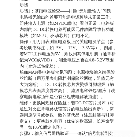
步骤
步骤1：基础电源检查——排除“无能量输入”问题
电路板无输出的首要可能是电源模块未正常工作。
即使输入电源（如24VDC船电）看似正常，电路板
内部的DC-DC转换电路可能因元件故障导致各功能
模块（如MCU、驱动芯片）供电不足。
操作：用万用表测量电路板上的关键电源节点（参
考说明书标注，如+5V、±12V、+3.3V等）。例如，
若MCU工作电压为5V，则找到其供电引脚（通常标
记为VCC或VDD），测量电压是否在4.8~5.2V范围
内（允许±5%偏差）。
船舶MAN曼电路板常见问题：电源模块输入端保险
丝熔断（用万用表电阻档测保险丝两端，阻值无穷
大为熔断）、DC-DC转换芯片发烫或引脚虚焊（触
摸芯片表面温度异常高）、滤波电容鼓包/漏液（观
察电解电容顶部是否有凸起或电解液痕迹）。
维修：更换同规格保险丝；若DC-DC芯片损坏（可
通过对比正常电路板该芯片的电压输出判断），需
选用原型号或参数一致的替代品（注意封装与引脚
定义）；更换鼓包电容（优先选耐高温、长寿命型
号，如105℃额定电容）。
步骤2：输入信号通路验证——确认“信号能传到处