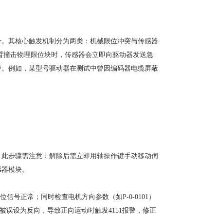
号。其核心触发机制分为两类：机械限位冲突与传感器
臂撞击物理限位块时，传感器会立即向驱动器发送急
警。例如，某型号驱动器在测试中曾因编码器电缆屏蔽
警。此步骤需注意：解除后需立即用轴操作键手动移动伺
感器模块。
信号正常；同时检查电机方向参数（如P-0-0101）
01被误设为反向，导致正向运动时触发4151报警，修正