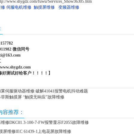
/www.shygdz.com/fuwu/Services_Show36305.htm
维修
伺服电机维修
触摸屏维修
变频器维修
：
157782
011982 微信同号
i@163.com
工
www.shygdz.com
修好测试好给客户！！！！】
莱伺服驱动器维修:破解41041报警电机抖动难题
洛菲斯触摸屏 “触摸无响应”故障维修
内容推荐：
修DKC01.3-100-7-FW报警显示F2055故障维修
触摸屏维修IEC 61439-1上电花屏故障维修