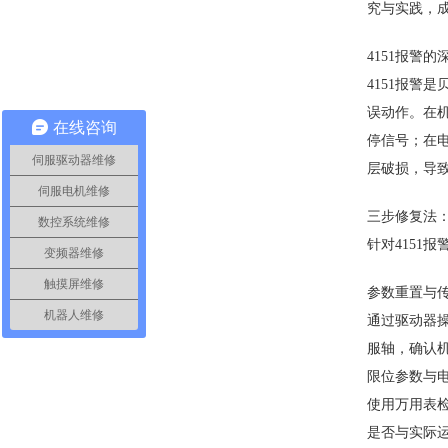
究与实践，
4151报警
4151报
误动作。在
在线咨询
停信号；在
伺服驱动器维修
层破损，导致
伺服电机维修
三步修复法
数控系统维修
针对4151
变频器维修
触摸屏维修
参数重置与
机器人维修
通过驱动器操
服轴，确认
限位参数与
使用万用表检
是否与实际运