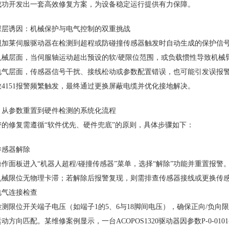
成功开发出一套高效修复方案，为设备稳定运行提供有力保障。
的深层诱因：机械保护与电气控制的双重挑战
警是贝加莱伺服驱动器在检测到超程或防碰撞传感器触发时自动生成的保护信
机械层面，当伺服轴运动超出预设的软/硬限位范围，或负载惯性导致机械
电气层面，传感器信号干扰、接线松动或参数配置错误，也可能引发误报
4151报警频繁触发，最终通过更换屏蔽电缆并优化接地解决。
：从参数重置到硬件检测的系统化流程
报警的修复需遵循“软件优先、硬件兜底”的原则，具体步骤如下：
传感器解除
作面板进入“机器人超程/碰撞传感器”菜单，选择“解除”功能并重置报
机械限位无物理卡滞；若解除后报警复现，则需排查传感器接线或更换传
电气连接检查
测限位开关端子电压（如端子1的5、6与18脚间电压），确保正向/负向限位
动方向匹配。某维修案例显示，一台ACOPOS1320驱动器因参数P-0-01