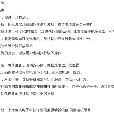
排除。
隔离
效，需进一步检测：
干扰：用示波器观察编码器信号波形，排查电缆屏蔽层完整性；
块故障：检测IGBT超温（故障代码9000系列）或直流母线电压异常（如720
题：脱离负载单独测试电机，确认是否存在过载或惯性冲击。
预防性维护降低故障率
1报警的复发，建议用户定期执行以下操作：
校准：每季度备份驱动器参数，并校准限位开关位置；
化：确保驱动器接地电阻小于4Ω，避免强电磁干扰源；
滑：对限位块、导轨等机械部件定期润滑，降低运动阻力。
破标志着
贝加莱伺服驱动器维修
领域向智能化、精准化迈进一步。通过参数
自动化设备的连续运行提供更强支撑。
出处：上海仰光电子科技专业伺服驱动器维修,伺服电机维修