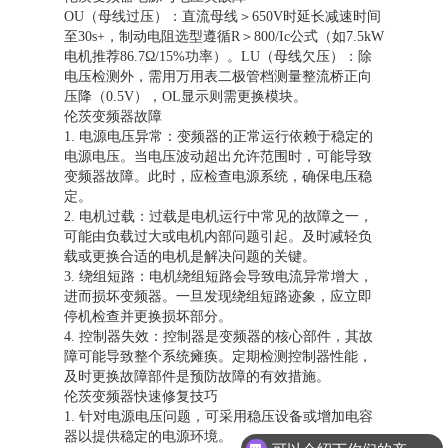
OU（母线过压）：直流母线＞650V时延长减速时间
至30s+，制动电阻选型遵循R＞800/Ic公式（如7.5kW
电机推荐86.7Ω/15%功率）。LU（母线欠压）：除
电压检测外，需用万用表二极管档测量整流桥正向
压降（0.5V），OL显示则需更换模块。
伦茨变频器故障
1. 电源电压异常：变频器的正常运行依赖于稳定的
电源电压。当电压波动超出允许范围时，可能导致
变频器故障。此时，应检查电源系统，确保电压稳
定。
2. 电机过载：过载是电机运行中常见的故障之一，
可能由负载过大或电机内部问题引起。及时减轻负
载或更换合适的电机是解决问题的关键。
3. 绕组短路：电机绕组短路会导致电流异常增大，
进而损坏变频器。一旦发现绕组短路迹象，应立即
停机检查并更换损坏部分。
4. 控制器失效：控制器是变频器的核心部件，其故
障可能导致整个系统瘫痪。定期检测控制器性能，
及时更换故障部件是预防故障的有效措施。
伦茨变频器快速修复技巧
1. 针对电源电压问题，可采用稳压设备或增加电容
器以提供稳定的电源环境。